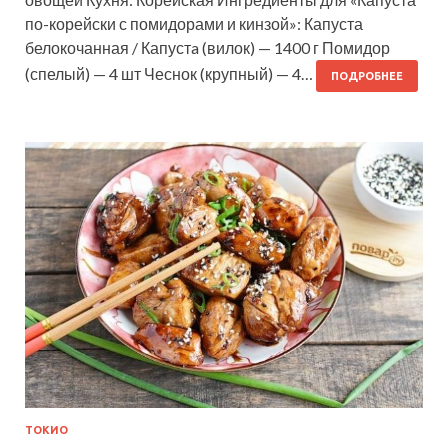
по-корейски с помидорами и кинзой»: Капуста
белокочанная / Капустa (вилок) — 1400 г Помидор
(спелый) — 4 шт Чеснок (крупный) — 4…
ПОДРОБНЕЕ
ТОКИО