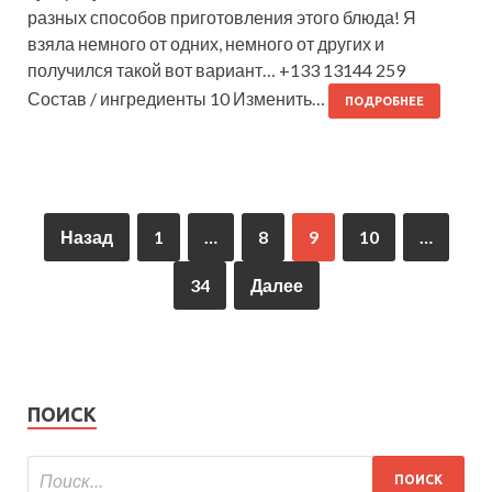
разных способов приготовления этого блюда! Я
взяла немного от одних, немного от других и
получился такой вот вариант… +133 13144 259
Состав / ингредиенты 10 Изменить…
ПОДРОБНЕЕ
Назад
1
…
8
9
10
…
34
Далее
ПОИСК