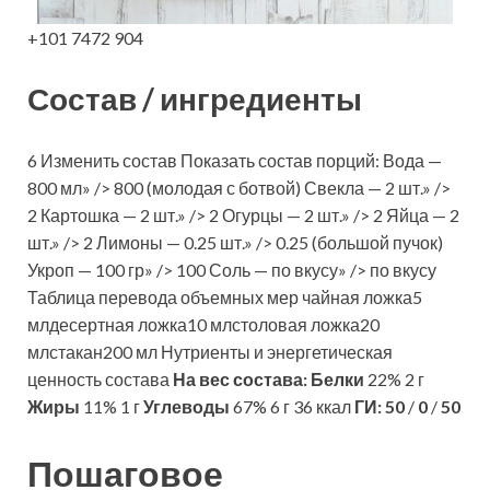
+101 7472 904
Состав / ингредиенты
6 Изменить состав Показать состав порций: Вода —
800 мл» /> 800 (молодая с ботвой) Свекла — 2 шт.» />
2 Картошка — 2 шт.» /> 2 Огурцы — 2 шт.» /> 2 Яйца — 2
шт.» /> 2 Лимоны — 0.25 шт.» /> 0.25 (большой пучок)
Укроп — 100 гр» /> 100 Соль — по вкусу» /> по вкусу
Таблица перевода объемных мер чайная ложка5
млдесертная ложка10 млстоловая ложка20
млстакан200 мл Нутриенты и энергетическая
ценность состава
На вес состава:
Белки
22% 2 г
Жиры
11% 1 г
Углеводы
67% 6 г 36 ккал
ГИ:
50
/
0
/
50
Пошаговое