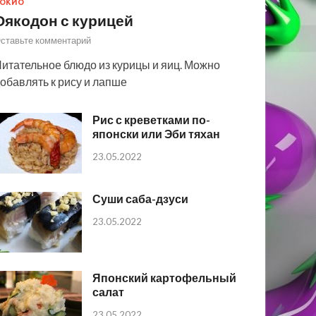
ОКИО
Оякодон с курицей
ставьте комментарий
итательное блюдо из курицы и яиц. Можно
обавлять к рису и лапше
Рис с креветками по-
японски или Эби тяхан
23.05.2022
Суши саба-дзуси
23.05.2022
Японский картофельный
салат
23.05.2022