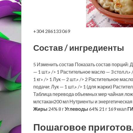
+304 286133 069
Состав / ингредиенты
5 Изменить состав Показать состав порций: Для
— 1 шт.» /> 1 Растительное масло — 3 стол.л.» 
1 кг» /> 1 Лук — 2 шт.» /> 2 Растительное масл
подачи: Лук — 1 шт.» /> 1 (для жарки) Растите
Таблица перевода объемных мер чайная лож
млстакан200 мл Нутриенты и энергетическая
Жиры
24% 8 г
Углеводы
64% 21 г 169 ккал
ГИ
Пошаговое приготов