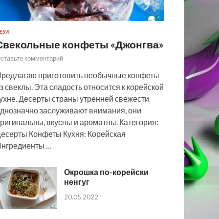
ЕУЛ
Свекольные конфеты «Джонгва»
ставьте комментарий
редлагаю приготовить необычные конфеты
з свеклы. Эта сладость относится к корейской
ухне. Десерты страны утренней свежести
днозначно заслуживают внимания, они
ригинальны, вкусны и ароматны. Категория:
есерты Конфеты Кухня: Корейская
нгредиенты …
Окрошка по-корейски
ненгуг
20.05.2022