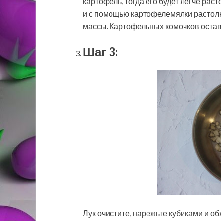
картофель, тогда его будет легче раст
и с помощью картофелемялки растолк
массы. Картофельных комочков остав
Шаг 3:
Лук очистите, нарежьте кубиками и об