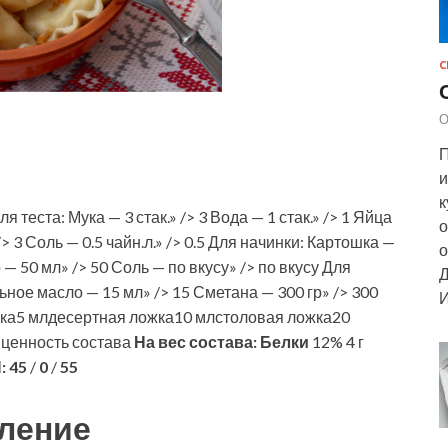
С
О
П
и
к
 теста: Мука — 3 стак.» /> 3 Вода — 1 стак.» /> 1 Яйца
о
/> 3 Соль — 0.5 чайн.л.» /> 0.5 Для начинки: Картошка —
о
о — 50 мл» /> 50 Соль — по вкусу» /> по вкусу Для
Д
льное масло — 15 мл» /> 15 Сметана — 300 гр» /> 300
И
ка5 млдесертная ложка10 млстоловая ложка20
 ценность состава
На вес состава:
Белки
12% 4 г
:
45
/
0
/
55
ление