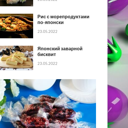
Рис с морепродуктами
по-японски
23.05.2022
Японский заварной
бисквит
23.05.2022