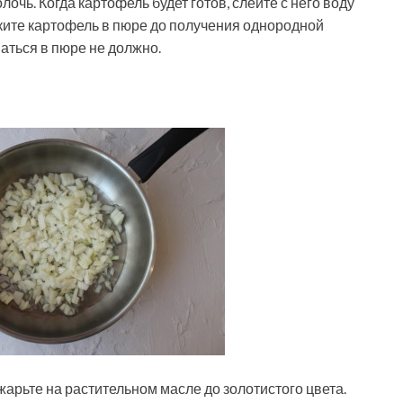
олочь. Когда картофель будет готов, слейте с него воду
ите картофель в пюре до получения однородной
аться в пюре не должно.
жарьте на растительном масле до золотистого цвета.