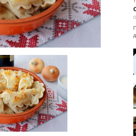
Т
О
П
д