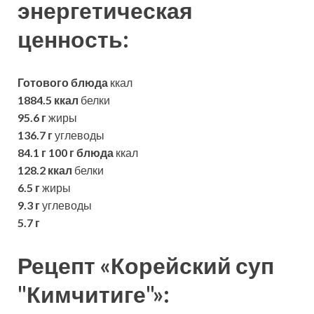
энергетическая
ценность:
Готового блюда
ккал
1884.5 ккал
белки
95.6 г
жиры
136.7 г
углеводы
84.1 г
100 г блюда
ккал
128.2 ккал
белки
6.5 г
жиры
9.3 г
углеводы
5.7 г
Рецепт «Корейский суп
"Кимчитиге"»: