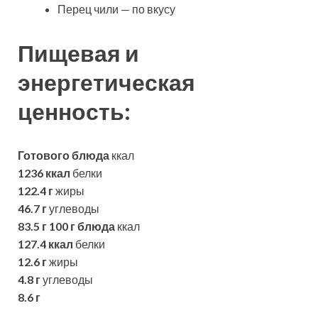
Перец чили — по вкусу
Пищевая и
энергетическая
ценность:
Готового блюда
ккал
1236 ккал
белки
122.4 г
жиры
46.7 г
углеводы
83.5 г
100 г блюда
ккал
127.4 ккал
белки
12.6 г
жиры
4.8 г
углеводы
8.6 г