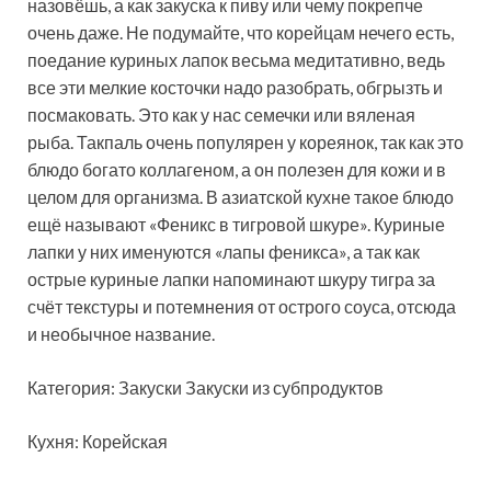
назовёшь, а как закуска к пиву или чему покрепче
очень даже. Не подумайте, что корейцам нечего есть,
поедание куриных лапок весьма медитативно, ведь
все эти мелкие косточки надо разобрать, обгрызть и
посмаковать. Это как у нас семечки или вяленая
рыба. Такпаль очень популярен у кореянок, так как это
блюдо богато коллагеном, а он полезен для кожи и в
целом для организма. В азиатской кухне такое блюдо
ещё называют «Феникс в тигровой шкуре». Куриные
лапки у них именуются «лапы феникса», а так как
острые куриные лапки напоминают шкуру тигра за
счёт текстуры и потемнения от острого соуса, отсюда
и необычное название.
Категория: Закуски Закуски из субпродуктов
Кухня: Корейская