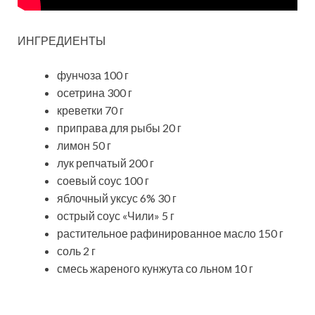
ИНГРЕДИЕНТЫ
фунчоза 100 г
осетрина 300 г
креветки 70 г
приправа для рыбы 20 г
лимон 50 г
лук репчатый 200 г
соевый соус 100 г
яблочный уксус 6% 30 г
острый соус «Чили» 5 г
растительное рафинированное масло 150 г
соль 2 г
смесь жареного кунжута со льном 10 г