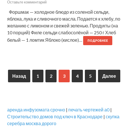
Оставьте комментарий
Форшмак — холодное блюдо из соленой сельди,
яблока, лука и сливочного масла. Подается к хлебу, по
желанию с лимоном и свежей зеленью. Продукты (на
10 порций) Филе сельди слабосолёной — 250 г Хлеб
белый — 1 ломтик Яблоко (кислое)…
ПОДРОБНЕЕ
Назад
1
2
3
4
5
Далее
аренда инфузомата срочно
|
печать чертежей а0
|
Строительство домов под ключ в Краснодаре
|
скупка
серебра москва дорого