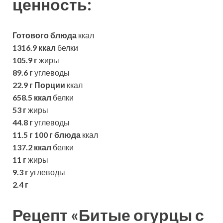
ценность:
Готового блюда
ккал
1316.9 ккал
белки
105.9 г
жиры
89.6 г
углеводы
22.9 г
Порции
ккал
658.5 ккал
белки
53 г
жиры
44.8 г
углеводы
11.5 г
100 г блюда
ккал
137.2 ккал
белки
11 г
жиры
9.3 г
углеводы
2.4 г
Рецепт «Битые огурцы с