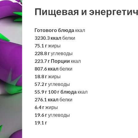
Пищевая и энергетич
Готового блюда
ккал
3230.3 ккал
белки
75.1 г
жиры
228.8 г
углеводы
223.7 г
Порции
ккал
807.6 ккал
белки
18.8 г
жиры
57.2 г
углеводы
55.9 г
100 г блюда
ккал
276.1 ккал
белки
6.4 г
жиры
19.6 г
углеводы
19.1 г