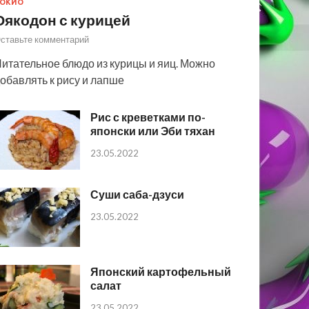
ОКИО
Оякодон с курицей
ставьте комментарий
итательное блюдо из курицы и яиц. Можно
обавлять к рису и лапше
Рис с креветками по-
японски или Эби тяхан
23.05.2022
Суши саба-дзуси
23.05.2022
Японский картофельный
салат
23.05.2022