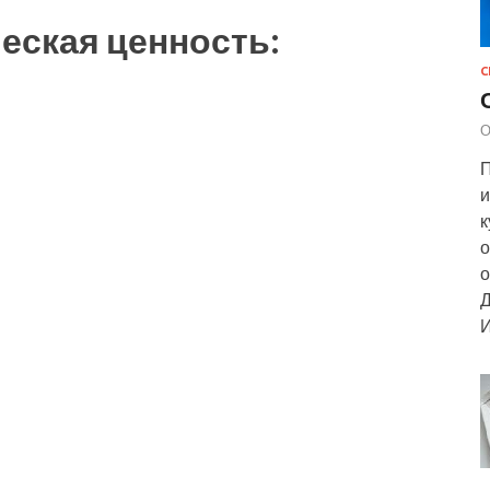
еская ценность:
С
О
П
и
к
о
о
Д
И