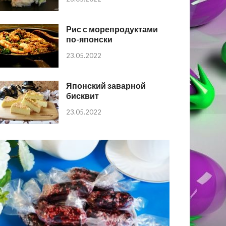
Рис с морепродуктами
по-японски
23.05.2022
Японский заварной
бисквит
23.05.2022