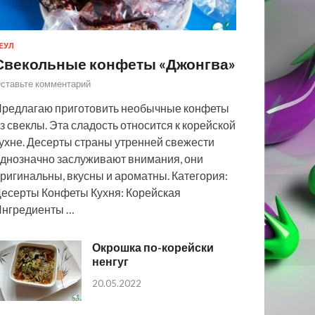
ЕУЛ
Свекольные конфеты «Джонгва»
ставьте комментарий
редлагаю приготовить необычные конфеты
з свеклы. Эта сладость относится к корейской
ухне. Десерты страны утренней свежести
днозначно заслуживают внимания, они
ригинальны, вкусны и ароматны. Категория:
есерты Конфеты Кухня: Корейская
нгредиенты …
Окрошка по-корейски
ненгуг
20.05.2022