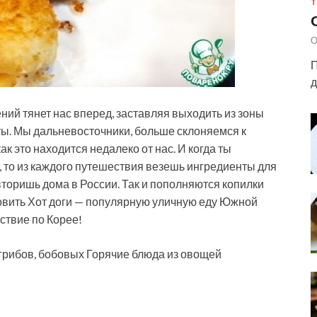
Т
О
П
д
ий тянет нас вперед, заставляя выходить из зоны
ы. Мы дальневосточники, больше склоняемся к
как это находится недалеко от нас. И когда ты
, то из каждого путешествия везешь ингредиенты для
вторишь дома в России. Так и пополняются копилки
товить Хот доги — популярную уличную еду Южной
ствие по Корее!
 грибов, бобовых Горячие блюда из овощей