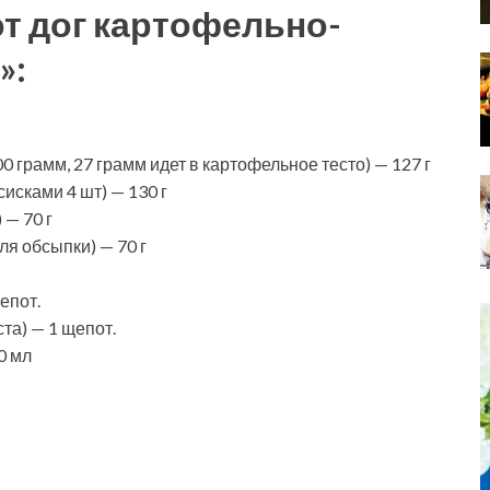
т дог картофельно-
»:
 грамм, 27 грамм идет в картофельное тесто) — 127 г
исками 4 шт) — 130 г
— 70 г
я обсыпки) — 70 г
епот.
та) — 1 щепот.
0 мл