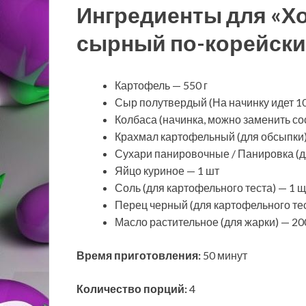
Ингредиенты для «Хо
сырный по-корейски
Картофель — 550 г
Сыр полутвердый (На начинку идет 100
Колбаса (начинка, можно заменить сос
Крахмал картофельный (для обсыпки) 
Сухари панировочные / Панировка (дл
Яйцо куриное — 1 шт
Соль (для картофельного теста) — 1 щ
Перец черный (для картофельного тес
Масло растительное (для жарки) — 20
Время приготовления:
50 минут
Количество порций:
4