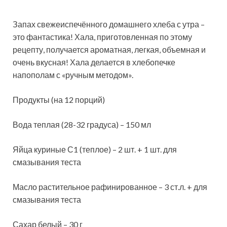
Запах свежеиспечённого домашнего хлеба с утра –
это фантастика! Хала, приготовленная по этому
рецепту, получается ароматная, легкая, объемная и
очень вкусная! Хала делается в хлебопечке
напополам с «ручным методом».
Продукты (на 12 порций)
Вода теплая (28-32 градуса) – 150 мл
Яйца куриные С1 (теплое) – 2 шт. + 1 шт. для
смазывания теста
Масло растительное рафинированное – 3 ст.л. + для
смазывания теста
Сахар белый – 30 г