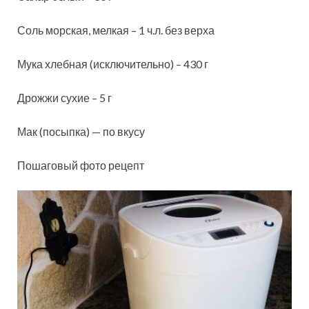
Соль морская, мелкая – 1 ч.л. без верха
Мука хлебная (исключительно) – 430 г
Дрожжи сухие – 5 г
Мак (посыпка) — по вкусу
Пошаговый фото рецепт