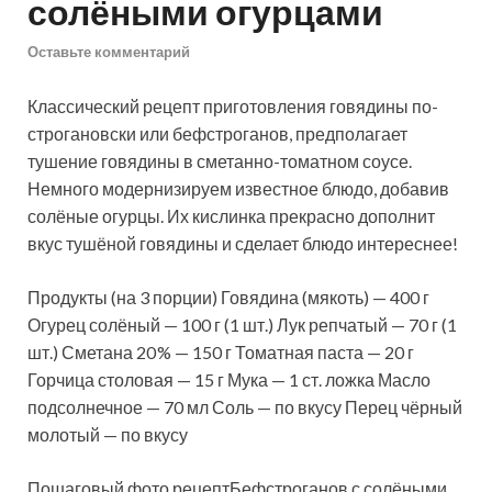
солёными огурцами
Оставьте комментарий
Классический рецепт приготовления говядины по-
строгановски или бефстроганов, предполагает
тушение говядины в сметанно-томатном соусе.
Немного модернизируем известное блюдо, добавив
солёные огурцы. Их кислинка прекрасно дополнит
вкус тушёной говядины и сделает блюдо
интереснее!
Продукты (на 3 порции) Говядина (мякоть) — 400 г
Огурец солёный — 100 г (1 шт.) Лук репчатый — 70 г (1
шт.) Сметана 20 % — 150 г Томатная паста — 20 г
Горчица столовая — 15 г Мука — 1 ст. ложка Масло
подсолнечное — 70 мл Соль — по вкусу Перец чёрный
молотый — по вкусу
Пошаговый фото рецептБефстроганов с солёными