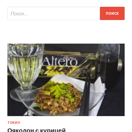
ТОКИО
Оякодон с курицей