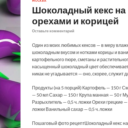
МОСКВА
Шоколадный кекс на
орехами и корицей
Оставьте комментарий
Один из моих любимых кексов — в меру влажн
шоколадным вкусом и нотками корицы и ванил
картофельного пюре, сметаны и растительног
насыщенный
шоколадный цвет обеспечивает
никак не угадывается — оно, скорее, служит д
Продукты (на 5 порций) Картофель — 150 г С
— 50 мл Сахар — 150 г Крупа манная — 50 г Му
Разрыхлитель — 0,5 ч. ложки Орехи грецкие — 
ложки Ванильный сахар — 0,5 ч. ложки
Пошаговый фото рецептШоколадный кекс на 