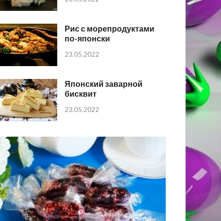
Рис с морепродуктами
по-японски
23.05.2022
Японский заварной
бисквит
23.05.2022