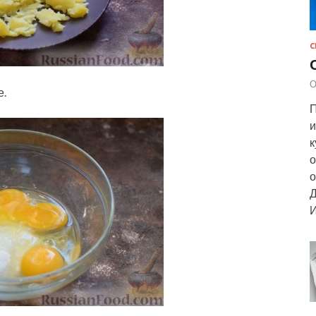
С
О
е.
П
и
к
о
о
Д
И