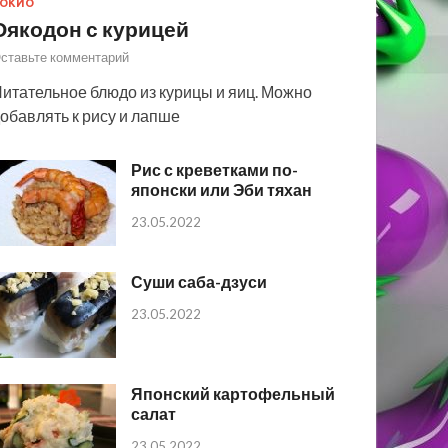
ОКИО
Оякодон с курицей
ставьте комментарий
итательное блюдо из курицы и яиц. Можно
обавлять к рису и лапше
Рис с креветками по-
японски или Эби тяхан
23.05.2022
Суши саба-дзуси
23.05.2022
Японский картофельный
салат
23.05.2022