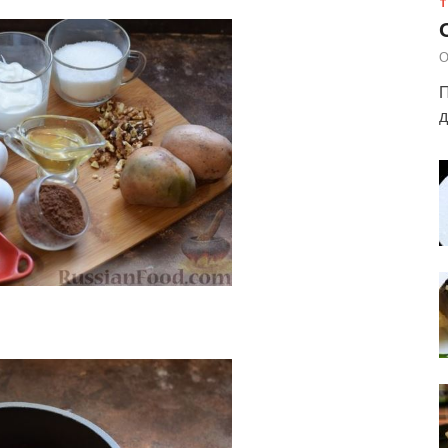
Т
О
П
д