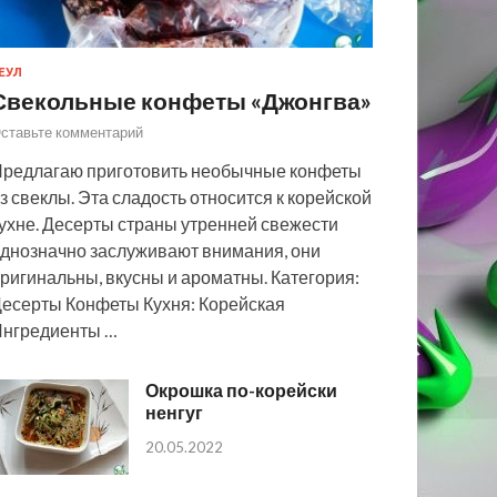
ЕУЛ
Свекольные конфеты «Джонгва»
ставьте комментарий
редлагаю приготовить необычные конфеты
з свеклы. Эта сладость относится к корейской
ухне. Десерты страны утренней свежести
днозначно заслуживают внимания, они
ригинальны, вкусны и ароматны. Категория:
есерты Конфеты Кухня: Корейская
нгредиенты …
Окрошка по-корейски
ненгуг
20.05.2022