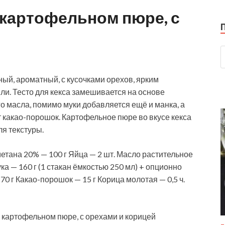
 картофельном пюре, с
ый, ароматный, с кусочками орехов, ярким
и. Тесто для кекса замешивается на основе
о масла, помимо муки добавляется ещё и манка, а
 какао-порошок. Картофельное пюре во вкусе кекса
ля текстуры.
метана 20% — 100 г Яйца — 2 шт. Масло растительное
ка — 160 г (1 стакан ёмкостью 250 мл) + опционно
70 г Какао-порошок — 15 г Корица молотая — 0,5 ч.
картофельном пюре, с орехами и корицей