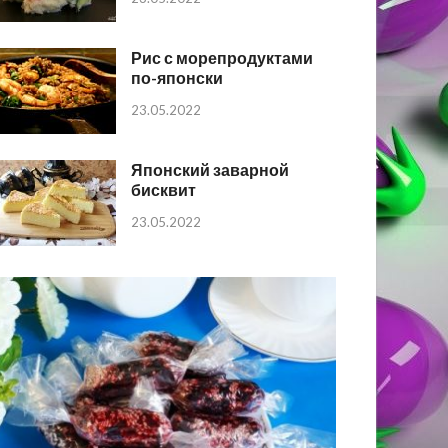
Рис с морепродуктами
по-японски
23.05.2022
Японский заварной
бисквит
23.05.2022