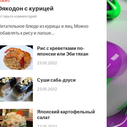
ОКИО
Оякодон с курицей
ставьте комментарий
итательное блюдо из курицы и яиц. Можно
обавлять к рису и лапше…
Рис с креветками по-
японски или Эби тяхан
23.05.2022
Суши саба-дзуси
23.05.2022
Японский картофельный
салат
23.05.2022