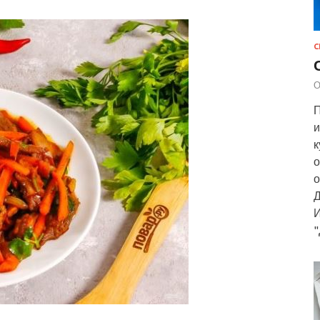
С
О
П
и
к
о
о
Д
И
"