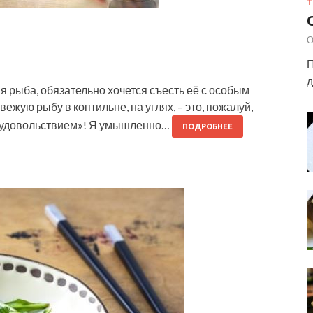
Т
О
П
д
ая рыба, обязательно хочется съесть её с особым
вежую рыбу в коптильне, на углях, – это, пожалуй,
«с удовольствием»! Я умышленно…
ПОДРОБНЕЕ