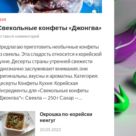
ЕУЛ
Свекольные конфеты «Джонгва»
ставьте комментарий
редлагаю приготовить необычные конфеты
з свеклы. Эта сладость относится к корейской
ухне. Десерты страны утренней свежести
днозначно заслуживают внимания, они
ригинальны, вкусны и ароматны. Категория:
есерты Конфеты Кухня: Корейская
нгредиенты для «Свекольные конфеты
Джонгва"»: Свекла — 250 г Сахар —…
Окрошка по-корейски
ненгуг
20.05.2022