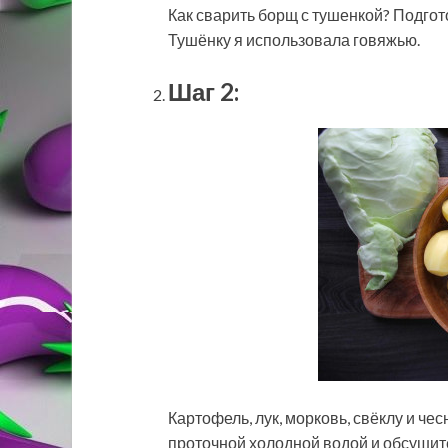
Как сварить борщ с тушенкой? Подгот
Тушёнку я использовала говяжью.
Шаг 2:
Картофель, лук, морковь, свёклу и че
проточной холодной водой и обсушит