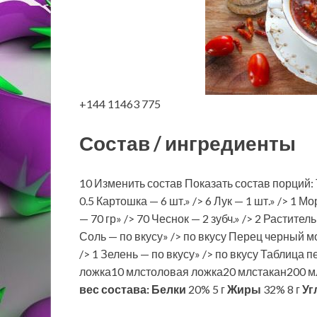
+144 11463 775
Состав / ингредиенты
10 Изменить состав Показать состав порций: Т
0.5 Картошка — 6 шт.» /> 6 Лук — 1 шт.» /> 1 М
— 70 гр» /> 70 Чеснок — 2 зубч.» /> 2 Раститель
Соль — по вкусу» /> по вкусу Перец черный м
/> 1 Зелень — по вкусу» /> по вкусу Таблиц
ложка10 млстоловая ложка20 млстакан200 мл
вес состава:
Белки
20% 5 г
Жиры
32% 8 г
Уг