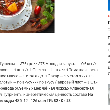
С
О
П
и
к
о
о
ушенка — 375 гр» /> 375 Молодая капуста — 0.5 кг» />
Д
орковь — 1 шт.» /> 1 Свекла — 1 шт.» /> 1 Томатная паста
И
ное масло — 3 стол.л.» /> 3 Сахар — 1.5 стол.л.» /> 1.5
олотый — по вкусу» /> по вкусу Лавровый лист — 1 шт.»
а перевода объемных мер чайная ложка5 млдесертная
 Нутриенты и энергетическая ценность состава
На
леводы
48% 12 г 126 ккал
ГИ:
82
/
0
/
18