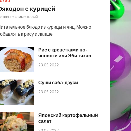
ОКИО
Оякодон с курицей
ставьте комментарий
итательное блюдо из курицы и яиц. Можно
обавлять к рису и лапше
Рис с креветками по-
японски или Эби тяхан
23.05.2022
Суши саба-дзуси
23.05.2022
Японский картофельный
салат
23.05.2022