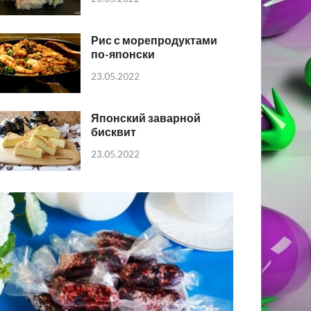
Рис с морепродуктами
по-японски
23.05.2022
Японский заварной
бисквит
23.05.2022