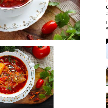
Т
О
П
д