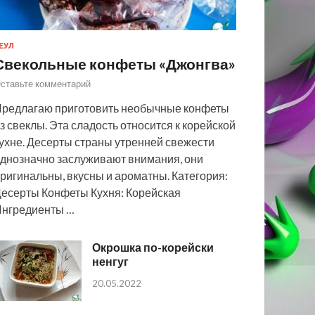
ЕУЛ
Свекольные конфеты «Джонгва»
ставьте комментарий
редлагаю приготовить необычные конфеты
з свеклы. Эта сладость относится к корейской
ухне. Десерты страны утренней свежести
днозначно заслуживают внимания, они
ригинальны, вкусны и ароматны. Категория:
есерты Конфеты Кухня: Корейская
нгредиенты …
Окрошка по-корейски
ненгуг
20.05.2022