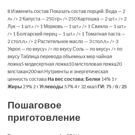
8 Изменить состав Показать состав порций: Вода — 2
л» /> 2 Капуста — 250 гр» /> 250 Картошка — 2 шт.» /> 2
Лук — 1 шт.» /> 1 Морковь — 1 шт.» /> 1 Свекла — 1 шт.»
/> 1 Болгарский перец — 1 шт.» /> 1 Томатная паста —
2 стол.л.» /> 2 Растительное масло — 3 стол.л.» /> 3
Укроп — по вкусу» /> по вкусу Соль — по вкусу» /> по
вкусу Таблица перевода объемных мер чайная
ложка5 млдесертная ложка10 млстоловая ложка20
млстакан200 мл Нутриенты и энергетическая
ценность состава
На вес состава:
Белки
14% 1 г
Жиры
29% 2 г
Углеводы
57% 4 г 32 ккал
ГИ:
75
/
0
/
25
Пошаговое
приготовление