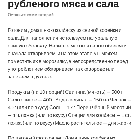
рубленого мяса и сала
Оставьте комментарий
Готовим домашнюю колбаску из свиной корейки и
сала. Для наполнения используем натуральную
свиную оболочку. Набитые мясом и салом оболочки
сначала отвариваем, и на этом этапе мы можем
поместить их в морозилку, а непосредственно перед
употреблением обжариваем на сковороде
или
запекаем в духовке.
Продукты (на 10 порций) Свинина (мякоть) — 500 г
Сало свиное — 400 г Вода ледяная — 150 мл Чеснок —
40 г (или по вкусу) Соль — 17 г Перец чёрный молотый
— 1 ч. ложка (или по вкусу) Специи для колбасы — 1 ст.
ложка (или по вкусу) Масло растительное — для жарки
Пошаговый фото рецептДомашняя колбаса из