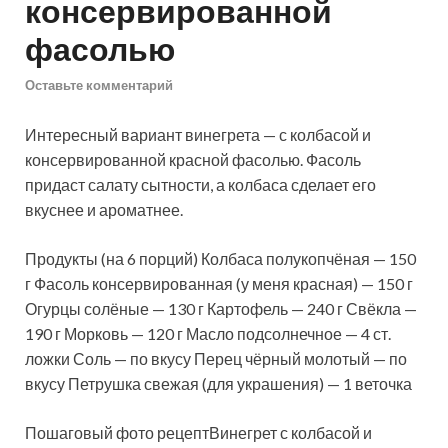
консервированной
фасолью
Оставьте комментарий
Интересный вариант винегрета — с колбасой и
консервированной красной фасолью. Фасоль
придаст салату сытности, а колбаса сделает его
вкуснее и ароматнее.
Продукты (на 6 порций) Колбаса полукопчёная — 150
г Фасоль консервированная (у меня красная) — 150 г
Огурцы солёные —
130 г Картофель — 240 г Свёкла —
190 г Морковь — 120 г Масло подсолнечное — 4 ст.
ложки Соль — по вкусу Перец чёрный молотый — по
вкусу Петрушка свежая (для украшения) — 1 веточка
Пошаговый фото рецептВинегрет с колбасой и