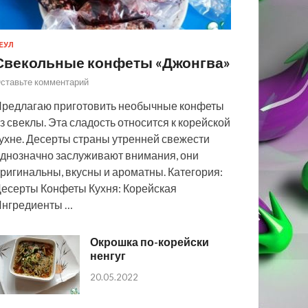
ЕУЛ
Свекольные конфеты «Джонгва»
ставьте комментарий
редлагаю приготовить необычные конфеты
з свеклы. Эта сладость относится к корейской
ухне. Десерты страны утренней свежести
днозначно заслуживают внимания, они
ригинальны, вкусны и ароматны. Категория:
есерты Конфеты Кухня: Корейская
нгредиенты …
Окрошка по-корейски
ненгуг
20.05.2022