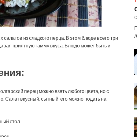
Т
О
П
д
 салатов из сладкого перца. В этом блюде всего три
здавая приятную гамму вкуса. Блюдо может быть и
ения:
Болгарский перец можно взять любого цвета, но с
о. Салат вкусный, сытный, его можно подать на
чный стол
ерец