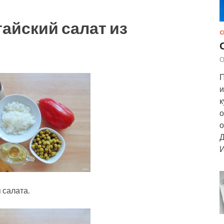
тайский салат из
С
О
П
и
к
о
о
Д
И
 салата.