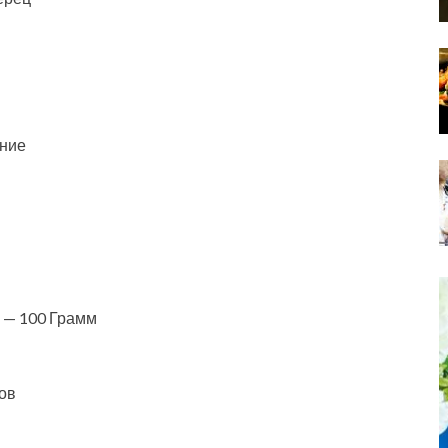
ание
 — 100 Грамм
ов