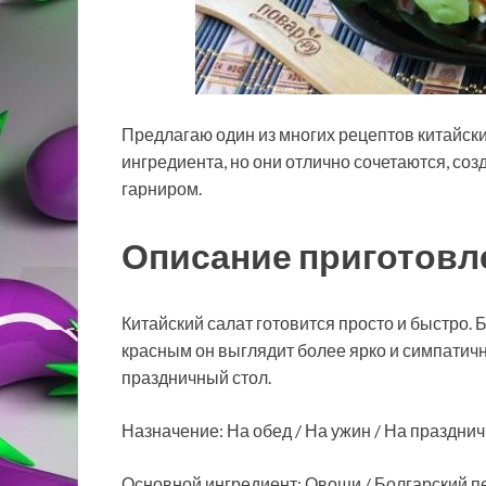
Предлагаю один из многих рецептов китайских
ингредиента, но они отлично сочетаются, со
гарниром.
Описание приготовл
Китайский салат готовится просто и быстро. 
красным он выглядит более ярко и симпатичн
праздничный стол.
Назначение: На обед / На ужин / На праздни
Основной ингредиент: Овощи / Болгарский п