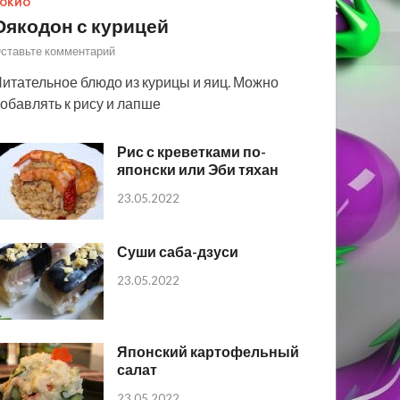
ОКИО
Оякодон с курицей
ставьте комментарий
итательное блюдо из курицы и яиц. Можно
обавлять к рису и лапше
Рис с креветками по-
японски или Эби тяхан
23.05.2022
Суши саба-дзуси
23.05.2022
Японский картофельный
салат
23.05.2022