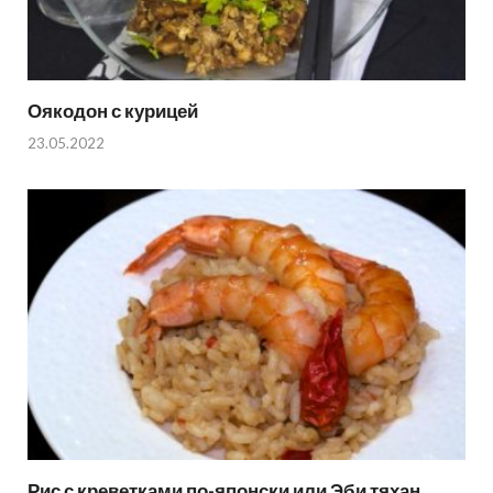
Оякодон с курицей
23.05.2022
Рис с креветками по-японски или Эби тяхан