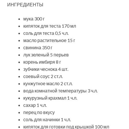
ИНГРЕДИЕНТЫ
мука 300 г
кипяток для теста 170 мл
соль для теста 0,5 ч.л.
масло растительное 15 г
свинина 350 г
лук зеленый 5 перьев
корень имбиря 8 г
зубчики чеснока 4 шт.
соевый соус 2 ст.л.
кунжутное масло 2 ст.л.
вода комнатной температуры 3 ч.л.
кукурузный крахмал 1 ч.л.
сахар 1 ч.л.
перец по вкусу
соль для начинки 1 ч.л.
кипяток для готовки под крышкой 100 мл