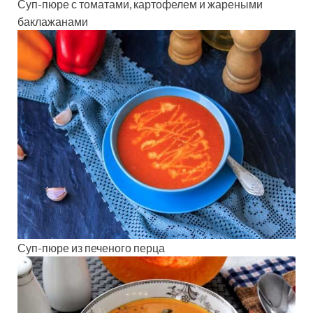
Суп-пюре с томатами, картофелем и жареными
баклажанами
Суп-пюре из печеного перца