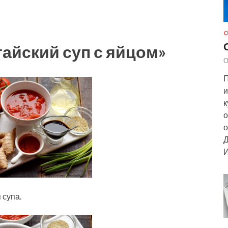
С
тайский суп с яйцом»
О
П
и
к
о
о
Д
И
 супа.