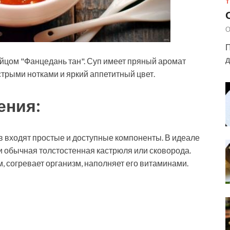
Т
О
П
д
яйцом "Фанцедань тан". Суп имеет пряный аромат
трыми нотками и яркий аппетитный цвет.
ения:
ав входят простые и доступные компоненты. В идеале
 и обычная толстостенная кастрюля или сковорода.
, согревает организм, наполняет его витаминами.