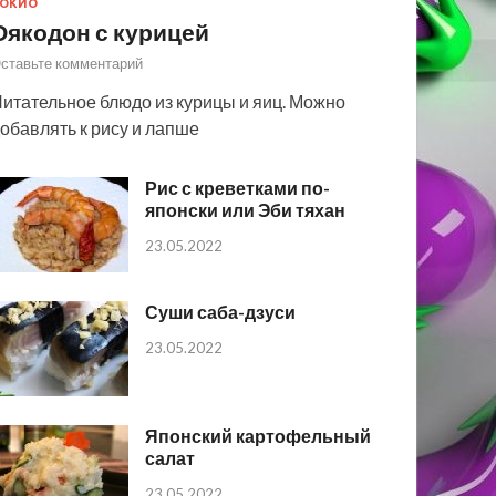
ОКИО
Оякодон с курицей
ставьте комментарий
итательное блюдо из курицы и яиц. Можно
обавлять к рису и лапше
Рис с креветками по-
японски или Эби тяхан
23.05.2022
Суши саба-дзуси
23.05.2022
Японский картофельный
салат
23.05.2022