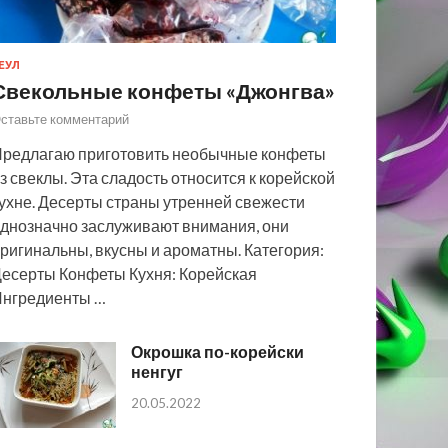
ЕУЛ
Свекольные конфеты «Джонгва»
ставьте комментарий
редлагаю приготовить необычные конфеты
з свеклы. Эта сладость относится к корейской
ухне. Десерты страны утренней свежести
днозначно заслуживают внимания, они
ригинальны, вкусны и ароматны. Категория:
есерты Конфеты Кухня: Корейская
нгредиенты …
Окрошка по-корейски
ненгуг
20.05.2022