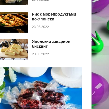
Рис с морепродуктами
по-японски
23.05.2022
Японский заварной
бисквит
23.05.2022