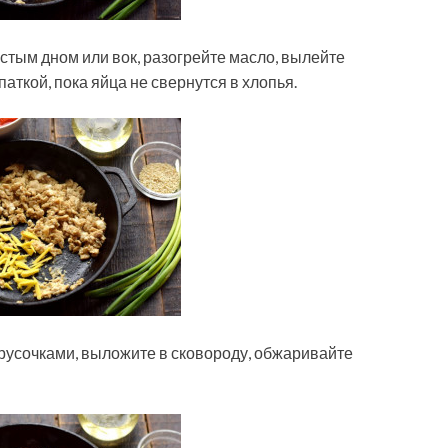
лстым дном или вок, разогрейте масло, вылейте
ткой, пока яйца не свернутся в хлопья.
брусочками, выложите в сковороду, обжаривайте