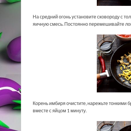
На средний огонь установите сковороду с то
яичную смесь. Постоянно перемешивайте лопа
Корень имбиря очистите, нарежьте тонкими 
вместе с яйцом 1 минуту.